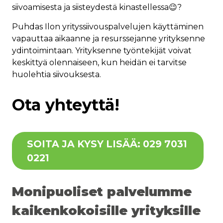
siivoamisesta ja siisteydestä kinastellessa😉?
Puhdas Ilon yrityssiivouspalvelujen käyttäminen
vapauttaa aikaanne ja resurssejanne yrityksenne
ydintoimintaan. Yrityksenne työntekijät voivat
keskittyä olennaiseen, kun heidän ei tarvitse
huolehtia siivouksesta.
Ota yhteyttä!
SOITA JA KYSY LISÄÄ: 029 7031
0221
Monipuoliset palvelumme
kaikenkokoisille yrityksille