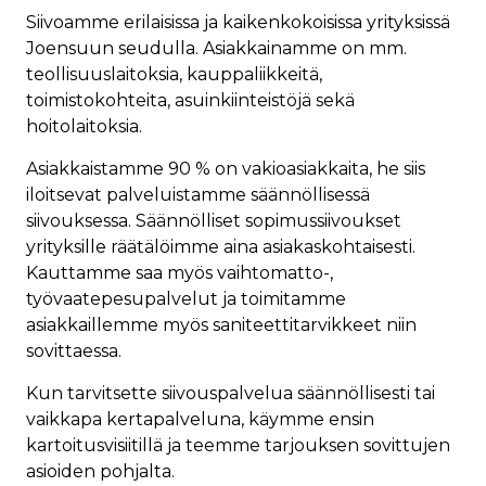
Siivoamme erilaisissa ja kaikenkokoisissa yrityksissä
Joensuun seudulla. Asiakkainamme on mm.
teollisuuslaitoksia, kauppaliikkeitä,
toimistokohteita, asuinkiinteistöjä sekä
hoitolaitoksia.
Asiakkaistamme 90 % on vakioasiakkaita, he siis
iloitsevat palveluistamme säännöllisessä
siivouksessa. Säännölliset sopimussiivoukset
yrityksille räätälöimme aina asiakaskohtaisesti.
Kauttamme saa myös vaihtomatto-,
työvaatepesupalvelut ja toimitamme
asiakkaillemme myös saniteettitarvikkeet niin
sovittaessa.
Kun tarvitsette siivouspalvelua säännöllisesti tai
vaikkapa kertapalveluna, käymme ensin
kartoitusvisiitillä ja teemme tarjouksen sovittujen
asioiden pohjalta.