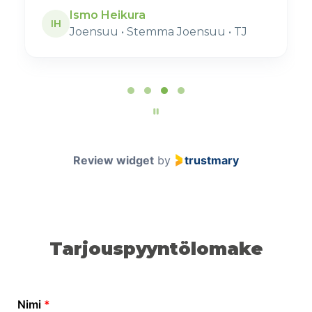
Ismo Heikura
IH
Joensuu • Stemma Joensuu • TJ
Page
3
of
4
Review widget
by
trustmary
Tarjouspyyntölomake
Nimi