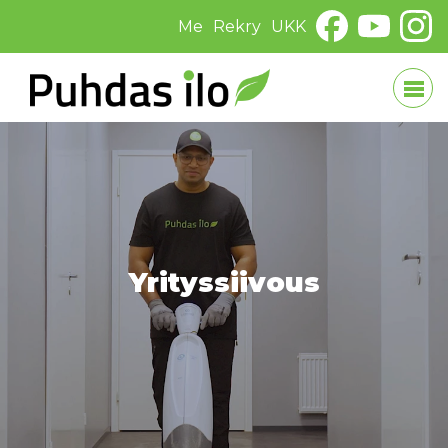
Me
Rekry
UKK
Yrityssiivous