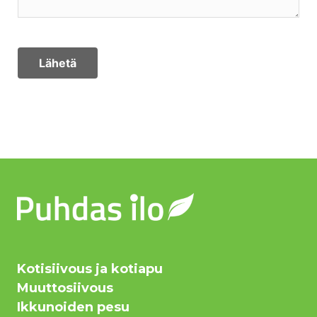
Lähetä
Kotisiivous ja kotiapu
Muuttosiivous
Ikkunoiden pesu