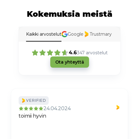
Kokemuksia meistä
Kaikki arvostelut
Google
Trustmary
4.6
347
arvostelut
Ota yhteyttä
VERIFIED
24.04.2024
toimii hyvin